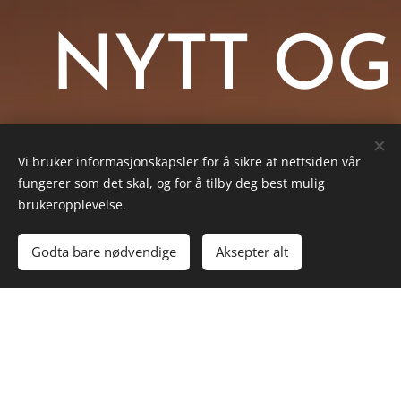
NYTT OG
GAMMELT
Vi bruker informasjonskapsler for å sikre at nettsiden vår
fungerer som det skal, og for å tilby deg best mulig
brukeropplevelse.
Godta bare nødvendige
Aksepter alt
Ydse forteller med entusiasme at målsetningen med det
nye volum 3, er at produktet skal bli
begravelsesbransjens svar på "Spotify". Fordelen er at
pårørende hører musikkeksempler som er spilt inn i kirke
med orgel og lettere kan gjøre sine valg. Repertoaret