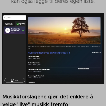
kan også legge til deres egen liste.
Musikkforslagene gjør det enklere å
velge "live" musikk fremfor